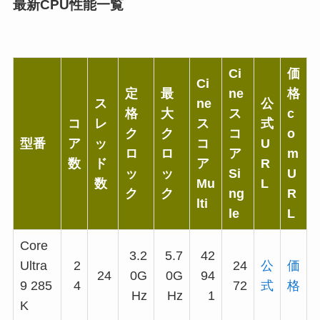
最新CPU性能一覧
Ci
価
Ci
定
最
ne
格
ス
ne
公
格
大
ス
c
コ
レ
ス
式
ク
ク
コ
o
型番
ア
ッ
コ
U
ロ
ロ
ア
m
数
ド
ア
R
ッ
ッ
Si
U
数
Mu
L
ク
ク
ng
R
lti
le
L
Core
3.2
5.7
42
Ultra
2
24
公
価
24
0G
0G
94
9 285
4
72
式
格
Hz
Hz
1
K