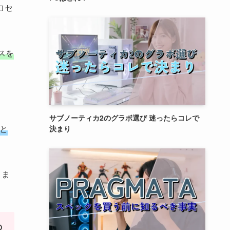
ロセ
スを
サブノーティカ2のグラボ選び 迷ったらコレで
と
決まり
りま
の