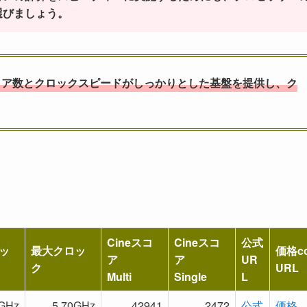
選びましょう。
、コア数とクロックスピードがしっかりとした基盤を提供し、ク
Cineスコ
Cineスコ
公式
ッ
最大クロッ
価格c
ア
ア
UR
ク
URL
Multi
Single
L
0GHz
5.70GHz
42941
2472
公式
価格