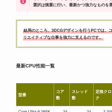
選択は慎重に行い、最新かつ強力なものを
結局のところ、3DCGデザインを行うPCでは
リエイティブな仕事を強力に支えるのです。
最新CPU性能一覧
コア
スレッド
定格クロ
型番
数
数
ク
Core Ultra 9 285K
24
24
3.2