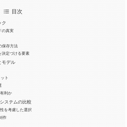
目次
ック
ドの真実
タの保存方法
を決定づける要素
とモデル
リット
選
が有利か
グシステムの比較
互換性を考慮した選択
G制作