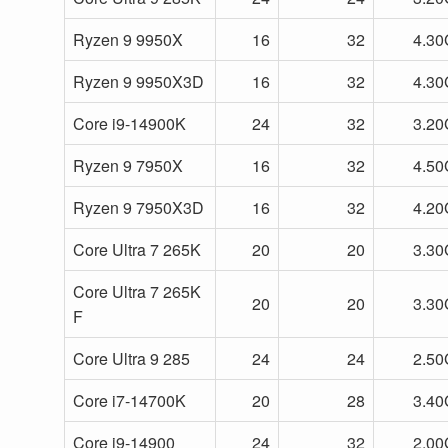
Ryzen 9 9950X
16
32
4.3
Ryzen 9 9950X3D
16
32
4.3
Core i9-14900K
24
32
3.2
Ryzen 9 7950X
16
32
4.5
Ryzen 9 7950X3D
16
32
4.2
Core Ultra 7 265K
20
20
3.3
Core Ultra 7 265K
20
20
3.3
F
Core Ultra 9 285
24
24
2.5
Core i7-14700K
20
28
3.4
Core i9-14900
24
32
2.0