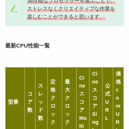
高性能なプロセッサーを選ぶことで、
ストレスなくクリエイティブな作業を
楽しむことができると思います。
最新CPU性能一覧
Ci
価
Ci
定
最
ne
格
ス
ne
公
格
大
ス
c
コ
レ
ス
式
ク
ク
コ
o
型番
ア
ッ
コ
U
ロ
ロ
ア
m
数
ド
ア
R
ッ
ッ
Si
U
数
Mu
L
ク
ク
ng
R
lti