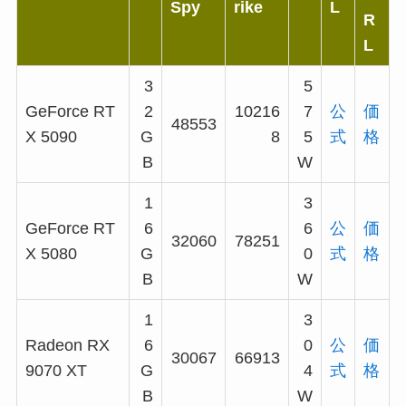
Spy
rike
L
R
L
3
5
GeForce RT
2
10216
7
公
価
48553
X 5090
G
8
5
式
格
B
W
1
3
GeForce RT
6
6
公
価
32060
78251
X 5080
G
0
式
格
B
W
1
3
Radeon RX
6
0
公
価
30067
66913
9070 XT
G
4
式
格
B
W