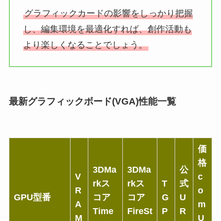
グラフィックカードの影響をしっかり把握
し、編集環境を最適化すれば、創作活動も
より楽しくなることでしょう。
最新グラフィックボード(VGA)性能一覧
価
格
3DMa
3DMa
公
V
c
rkス
rkス
T
式
R
o
GPU型番
コア
コア
G
U
A
m
Time
FireSt
P
R
M
U