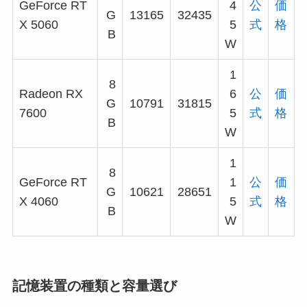
GeForce RT
4
公
価
G
13165
32435
X 5060
5
式
格
B
W
1
8
Radeon RX
6
公
価
G
10791
31815
7600
5
式
格
B
W
1
8
GeForce RT
1
公
価
G
10621
28651
X 4060
5
式
格
B
W
記憶装置の種類と容量選び