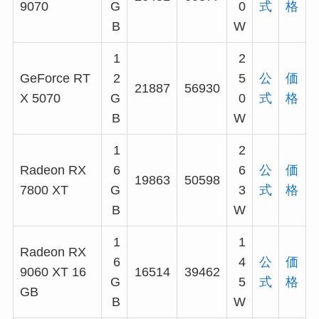
9070
G
0
式
格
B
W
1
2
GeForce RT
2
5
公
価
21887
56930
X 5070
G
0
式
格
B
W
1
2
Radeon RX
6
6
公
価
19863
50598
7800 XT
G
3
式
格
B
W
1
1
Radeon RX
6
4
公
価
9060 XT 16
16514
39462
G
5
式
格
GB
B
W