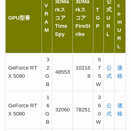
3DMa
3DMa
公
V
c
rkス
rkス
T
式
R
o
GPU型番
コア
コア
G
U
A
m
Time
FireSt
P
R
M
U
Spy
rike
L
R
L
3
5
GeForce RT
2
10216
7
公
価
48553
X 5090
G
8
5
式
格
B
W
1
3
GeForce RT
6
6
公
価
32060
78251
X 5080
G
0
式
格
B
W