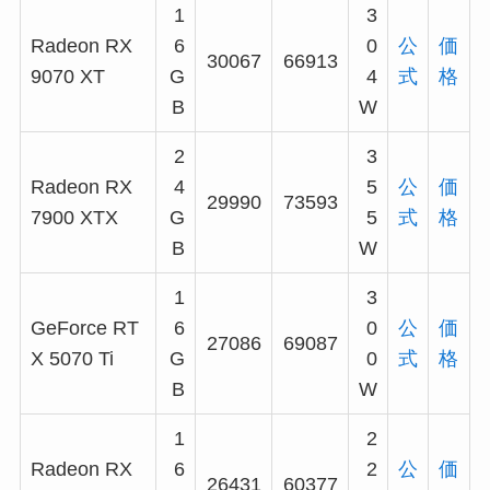
1
3
Radeon RX
6
0
公
価
30067
66913
9070 XT
G
4
式
格
B
W
2
3
Radeon RX
4
5
公
価
29990
73593
7900 XTX
G
5
式
格
B
W
1
3
GeForce RT
6
0
公
価
27086
69087
X 5070 Ti
G
0
式
格
B
W
1
2
Radeon RX
6
2
公
価
26431
60377