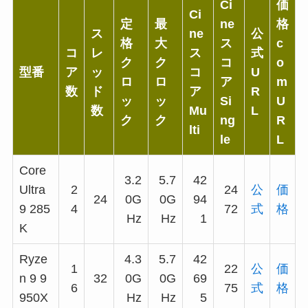
Ci
価
Ci
定
最
ne
格
ス
ne
公
格
大
ス
c
コ
レ
ス
式
ク
ク
コ
o
型番
ア
ッ
コ
U
ロ
ロ
ア
m
数
ド
ア
R
ッ
ッ
Si
U
数
Mu
L
ク
ク
ng
R
lti
le
L
Core
3.2
5.7
42
Ultra
2
24
公
価
24
0G
0G
94
9 285
4
72
式
格
Hz
Hz
1
K
Ryze
4.3
5.7
42
1
22
公
価
n 9 9
32
0G
0G
69
6
75
式
格
950X
Hz
Hz
5