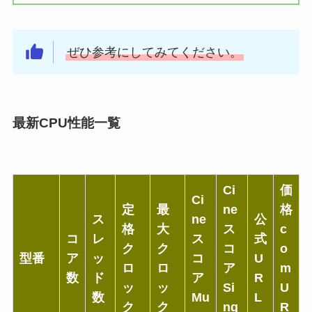
ぜひ参考にしてみてください。
最新CPU性能一覧
Ci
価
Ci
定
最
ne
格
ス
ne
公
格
大
ス
c
コ
レ
ス
式
ク
ク
コ
o
型番
ア
ッ
コ
U
ロ
ロ
ア
m
数
ド
ア
R
ッ
ッ
Si
U
数
Mu
L
ク
ク
ng
R