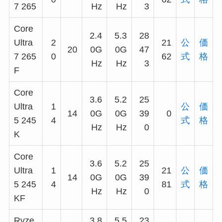
7 265
Hz
Hz
3
Core
2.4
5.3
28
Ultra
2
21
公
価
20
0G
0G
47
7 265
0
62
式
格
Hz
Hz
3
F
Core
3.6
5.2
25
Ultra
1
公
価
14
0G
0G
39
0
5 245
4
式
格
Hz
Hz
0
K
Core
3.6
5.2
25
Ultra
1
21
公
価
14
0G
0G
39
5 245
4
81
式
格
Hz
Hz
0
KF
Ryze
3.8
5.5
23