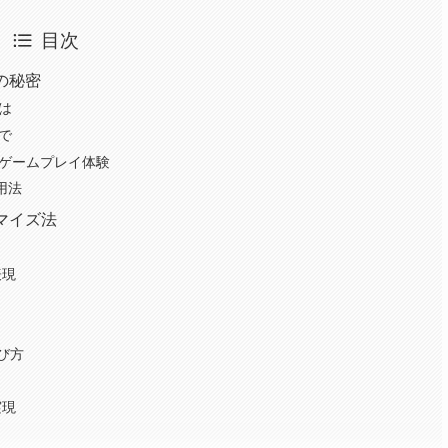
目次
の秘密
は
で
なゲームプレイ体験
用法
マイズ法
表現
び方
実現